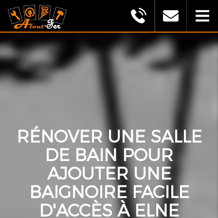
MONTAGU
ALEXANDRE
(ATOUT
FER)
RÉNOVER UNE SALLE
DE BAIN POUR
AJOUTER UNE
BAIGNOIRE FACILE
D'ACCÈS À ELNE