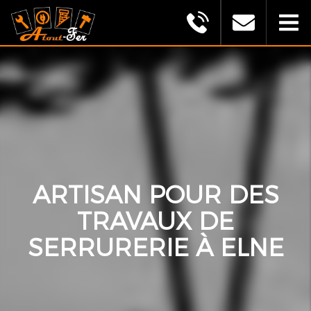
MONTAGU
ALEXANDRE
(ATOUT
FER)
ARTISAN POUR DES
TRAVAUX DE
SERRURERIE À ELNE