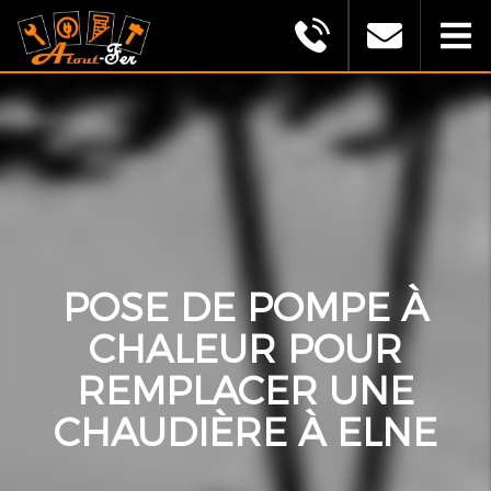
MONTAGU
ALEXANDRE
(ATOUT
FER)
POSE DE POMPE À
CHALEUR POUR
REMPLACER UNE
CHAUDIÈRE À ELNE