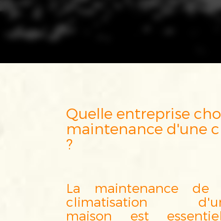
Quelle entreprise choisir pour la
maintenance d'une cl
?
La maintenance de 
climatisation d'u
maison est essentiel