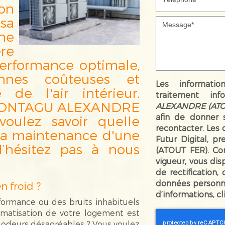
on
sa
ne
re
erformance optimale,
nnes coûteuses et
Les informatio
 de l'air intérieur.
traitement inf
à MONTAGU ALEXANDRE
ALEXANDRE (ATO
afin de donner 
oulez savoir quelle
recontacter. Les
 la maintenance d'une
Futur Digital, 
N’hésitez pas à nous
(ATOUT FER). Co
vigueur, vous di
de rectification,
données personne
n froid ?
d’informations, c
ormance ou des bruits inhabituels
limatisation de votre logement est
s odeurs désagréables ? Vous voulez