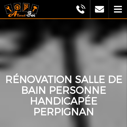
MONTAGU
ALEXANDRE
(ATOUT
FER)
RÉNOVATION SALLE DE
BAIN PERSONNE
HANDICAPÉE
PERPIGNAN