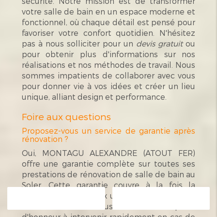
sécurité. Notre mission est de transformer
votre salle de bain en un espace moderne et
fonctionnel, où chaque détail est pensé pour
favoriser votre confort quotidien. N'hésitez
pas à nous solliciter pour un
devis gratuit
ou
pour obtenir plus d'informations sur nos
réalisations et nos méthodes de travail. Nous
sommes impatients de collaborer avec vous
pour donner vie à vos idées et créer un lieu
unique, alliant design et performance.
Foire aux questions
Proposez-vous un service de garantie après
rénovation ?
Oui, MONTAGU ALEXANDRE (ATOUT FER)
offre une garantie complète sur toutes ses
prestations de rénovation de salle de bain au
Soler. Cette garantie couvre à la fois la
qualité des matériaux utilisés et la précision
Contactez-nous
Appelez-nous
de l'installation. Nous mettons un point
d'honneur à intervenir rapidement en cas de