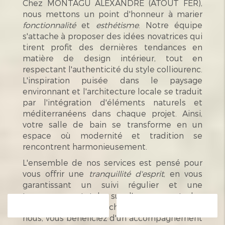
Chez MONTAGU ALEXANDRE (ATOUT FER),
nous mettons un point d'honneur à marier
fonctionnalité
et
esthétisme
. Notre équipe
s'attache à proposer des idées novatrices qui
tirent profit des dernières tendances en
matière de design intérieur, tout en
respectant l'authenticité du style colliourenc.
L'inspiration puisée dans le paysage
environnant et l'architecture locale se traduit
par l'intégration d'éléments naturels et
méditerranéens dans chaque projet. Ainsi,
votre salle de bain se transforme en un
espace où modernité et tradition se
rencontrent harmonieusement.
L'ensemble de nos services est pensé pour
vous offrir une
tranquillité d'esprit
, en vous
garantissant un suivi régulier et une
transparence totale sur l'avancement des
travaux. En faisant le choix de travailler avec
Contactez-nous
Appelez-nous
nous, vous bénéficiez d'un accompagnement