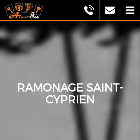
MONTAGU
ALEXANDRE
(ATOUT
FER)
RAMONAGE SAINT-
CYPRIEN