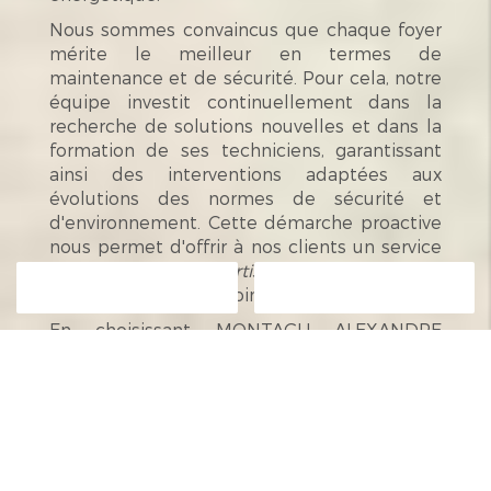
Nous sommes convaincus que chaque foyer
mérite le meilleur en termes de
maintenance et de sécurité. Pour cela, notre
équipe investit continuellement dans la
recherche de solutions nouvelles et dans la
formation de ses techniciens, garantissant
ainsi des interventions adaptées aux
évolutions des normes de sécurité et
d'environnement. Cette démarche proactive
nous permet d'offrir à nos clients un service
intégré qui allie
expertise, efficacité et écoute
Contactez-nous
Appelez-nous
attentive
de leurs besoins spécifiques.
En choisissant MONTAGU ALEXANDRE
(ATOUT FER), vous optez pour une entreprise
qui place la qualité, la fiabilité et la proximité
au cœur de son engagement. Nos équipes
interviennent avec passion et
professionnalisme pour contribuer à
l'amélioration continue de vos installations,