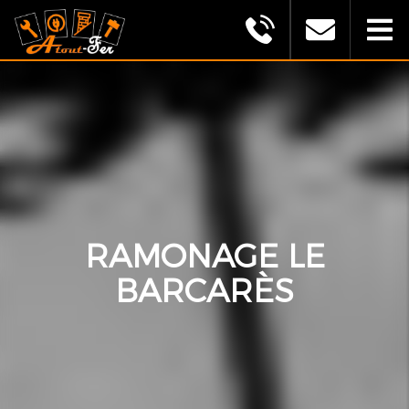
MONTAGU
ALEXANDRE
(ATOUT
FER)
RAMONAGE LE
BARCARÈS