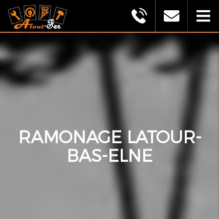
MONTAGU
ALEXANDRE
(ATOUT
FER)
RAMONAGE LATOUR-
BAS-ELNE