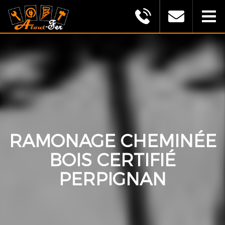
MONTAGU
ALEXANDRE
(ATOUT
FER)
RAMONAGE CHEMINÉE
BOIS CERTIFIÉ
PERPIGNAN