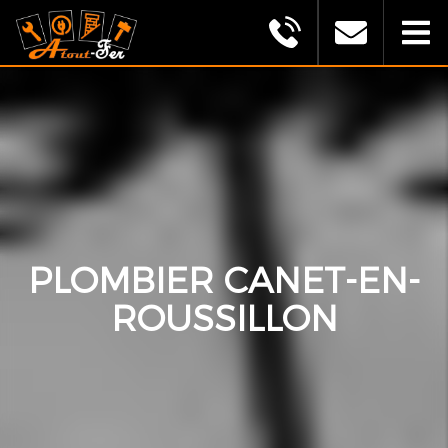
MONTAGU
ALEXANDRE
(ATOUT
FER)
PLOMBIER CANET-EN-
ROUSSILLON