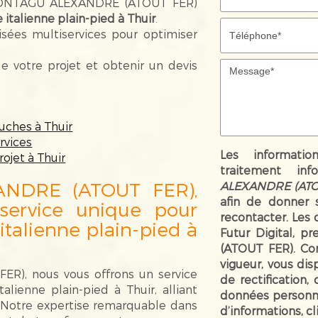
MONTAGU ALEXANDRE (ATOUT FER)
 italienne plain-pied à Thuir
.
isées multiservices pour optimiser
e votre projet et obtenir un devis
ouches à Thuir
rvices
Les informatio
ojet à Thuir
traitement inf
NDRE (ATOUT FER),
ALEXANDRE (ATO
afin de donner 
service unique pour
recontacter. Les
 italienne plain-pied à
Futur Digital, 
(ATOUT FER). Co
vigueur, vous di
), nous vous offrons un service
de rectification,
alienne plain-pied à Thuir, alliant
données personne
. Notre expertise remarquable dans
d’informations, c