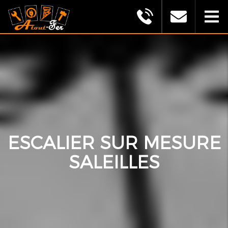
MONTAGU
ALEXANDRE
(ATOUT
FER)
ESCALIER SUR MESURE
SALEILLES