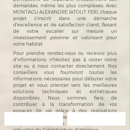
demandes, même les plus complexes. Avec
MONTAGU ALEXANDRE (ATOUT FER), chaque
projet s'inscrit dans une démarche
d'excellence et de satisfaction client, faisant
de votre escalier sur mesure un
investissement pérenne et valorisant
pour
votre habitat.
Pour prendre rendez-vous ou recevoir plus
d'informations, n'hésitez pas à visiter notre
site ou à nous contacter directement. Nos
conseillers vous fourniront toutes les
informations nécessaires pour débuter votre
projet et vous orienter vers les meilleures
solutions techniques et esthétiques
disponibles. Nous sommes fiers de
contribuer à la transformation de vos
espaces de vie grâce à des réalisations
soignées et sur mesure, adaptées aux
Contactez-nous
Appelez-nous
exigences modernes et aux tendances
actuelles de l'architecture d'intérieur.