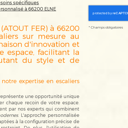
esoins spécifiques
ersonnalisé à 66200 ELNE
ATOUT FER) à 66200
*
Champs obligatoires
liers sur mesure au
naison d'innovation et
e espace, facilitant la
outant du style et de
notre expertise en escaliers
r représente une opportunité unique
ser chaque recoin de votre espace.
ent par nos experts qui combinent
modernes
. L'approche personnalisée
ptées à la configuration précise de
restreint. De plus, l'utilisation de