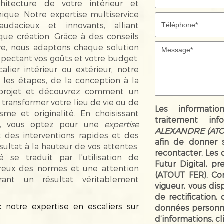
chitecture de votre intérieur et
ique. Notre expertise multiservice
udacieux et innovants, alliant
que création. Grâce à des conseils
ve, nous adaptons chaque solution
spectant vos goûts et votre budget.
ier intérieur ou extérieur, notre
es étapes, de la conception à la
re projet et découvrez comment un
transformer votre lieu de vie ou de
Les informatio
sme et originalité. En choisissant
traitement inf
 vous optez pour une
expertise
ALEXANDRE (ATO
c des interventions rapides et des
afin de donner 
ésultat à la hauteur de vos attentes.
recontacter. Les
se traduit par l'utilisation de
Futur Digital, 
ureux des normes et une attention
(ATOUT FER). Co
rant un résultat véritablement
vigueur, vous di
de rectification,
 notre expertise en escaliers sur
données personne
d’informations, c