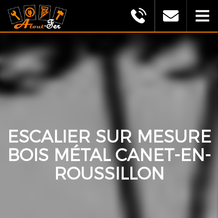
MONTAGU
ALEXANDRE
(ATOUT
FER)
ESCALIER SUR MESURE
BOIS MÉTAL CANET-EN-
ROUSSILLON