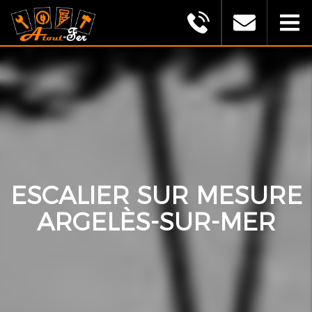
MONTAGU
ALEXANDRE
(ATOUT
FER)
ESCALIER SUR MESURE
ARGELÈS-SUR-MER