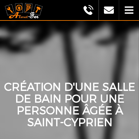
MONTAGU
ALEXANDRE
(ATOUT
FER)
CRÉATION D'UNE SALLE
DE BAIN POUR UNE
PERSONNE ÂGÉE À
SAINT-CYPRIEN