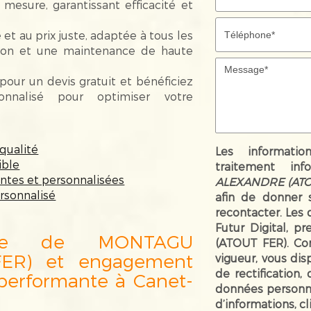
 mesure, garantissant efficacité et
 et au prix juste, adaptée à tous les
ation et une maintenance de haute
pour un devis gratuit et bénéficiez
nnalisé pour optimiser votre
qualité
Les informatio
ible
traitement inf
antes et personnalisées
ALEXANDRE (ATO
rsonnalisé
afin de donner 
recontacter. Les
Futur Digital, 
illée de MONTAGU
(ATOUT FER). Co
ER) et engagement
vigueur, vous di
de rectification,
 performante à Canet-
données personne
d’informations, c