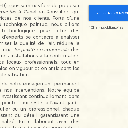
, nous sommes fiers de proposer
rmantes
à Canet-en-Roussillon qui
ictes de nos clients. Forts d'une
 technique pointue, nous allions
*
Champs obligatoires
n technologique pour offrir des
 d'experts se consacre à analyser
iser la qualité de l'air, réduire la
er une
longévité exceptionnelle
des
os installations à la configuration
s locaux professionnels, tout en
es en vigueur et en anticipant les
climatisation.
gne de notre engagement permanent
e nos interventions. Notre équipe
 investissant continuellement dans
pointe pour rester à l'avant-garde
ulier ou un professionnel, chaque
stant du détail, garantissant une
onnalisé. En collaborant avec des
a robustesse de nos équipements et