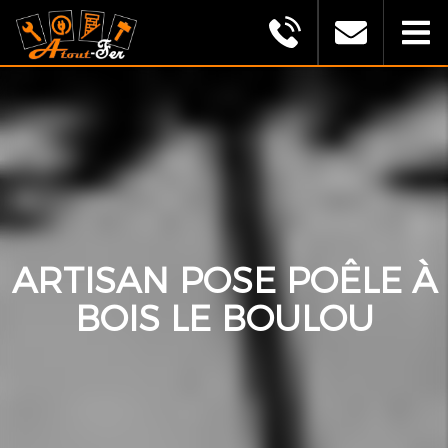
MONTAGU
ALEXANDRE
(ATOUT
FER)
ARTISAN POSE POÊLE À
BOIS LE BOULOU