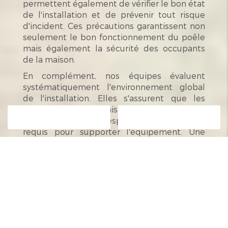
permettent également de vérifier le bon état
de l'installation et de prévenir tout risque
d'incident. Ces précautions garantissent non
seulement le bon fonctionnement du poêle
mais également la sécurité des occupants
de la maison.
En complément, nos équipes évaluent
systématiquement l'environnement global
de l'installation. Elles s'assurent que les
composants de la maison, tels que les murs,
Contactez-nous
Appelez-nous
le sol et le plafond, respectent les standards
requis pour supporter l'équipement. Une
formation continue et une veille
réglementaire permettent à nos
professionnels de rester à jour sur les
dernières innovations ainsi que sur les
obligations légales, vous garantissant ainsi
une installation de qualité optimale et
conforme.
Si vous recherchez une solution de chauffage